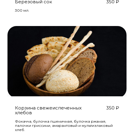
Березовый сок
350
₽
300 мл.
Корзина свежеиспеченных
350
₽
хлебов
Фокачча, булочка пшеничная, булочка ржаная,
палочки гриссини, амарантовый и мультизлаковый
хлеб.