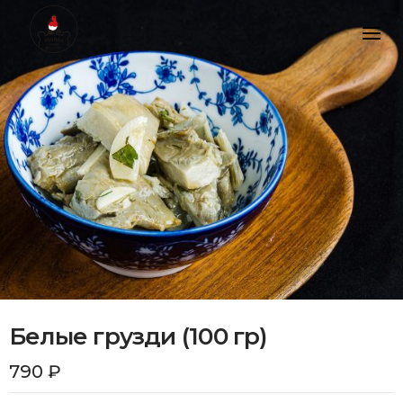
Skip
to
content
Белые грузди (100 гр)
790
₽