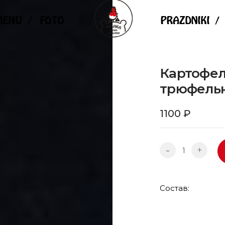
MENU
FOTO
PRAZDNIKI
Картофел
трюфель
1100
₽
-
+
Состав: