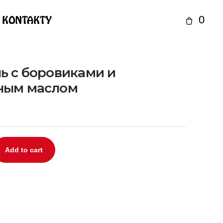
KONTAKTY
0
ь с боровиками и
ным маслом
Add to cart