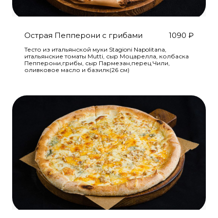
Острая Пепперони с грибами
1090
₽
Тесто из итальянской муки Stagioni Napolitana,
итальянские томаты Mutti, сыр Моцарелла, колбаска
Пепперони,грибы, сыр Пармезан,перец Чили,
оливковое масло и базилк(26 см)