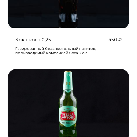
Кока-кола 0,25
450
₽
Газированный безалкогольный напиток,
производимый компанией Coca-Cola.