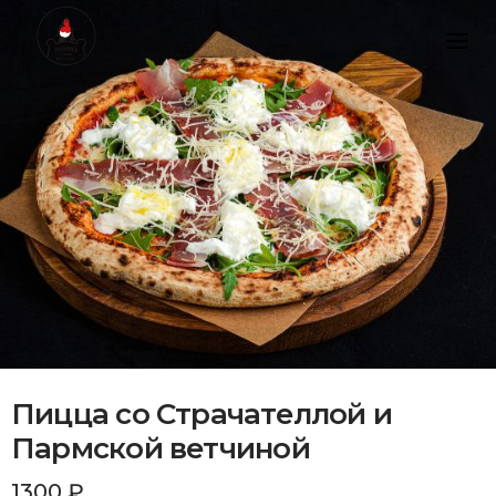
Skip
to
content
Пицца со Страчателлой и
Пармской ветчиной
1300
₽