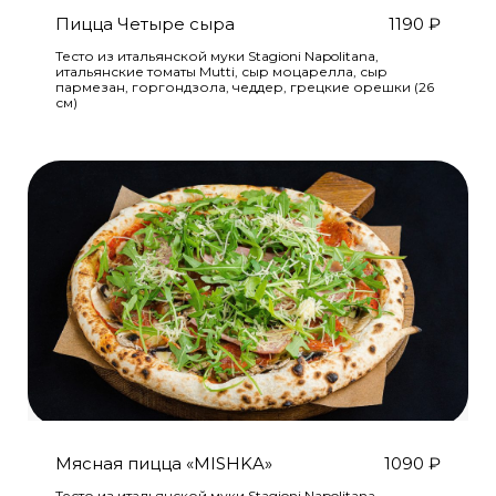
Пицца Четыре сыра
1190
₽
Тесто из итальянской муки Stagioni Napolitana,
итальянские томаты Mutti, сыр моцарелла, сыр
пармезан, горгондзола, чеддер, грецкие орешки (26
см)
Мясная пицца «MISHKA»
1090
₽
Тесто из итальянской муки Stagioni Napolitana,