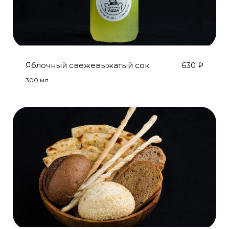
Яблочный свежевыжатый сок
630
₽
300 мл.