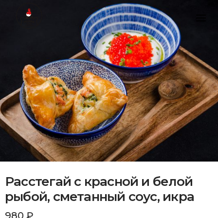
Skip
to
content
Расстегай с красной и белой
рыбой, сметанный соус, икра
980
₽