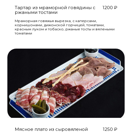
Тартар из мраморной говядины с
1200
₽
ржаными тостами
Мраморная говяжья вырезка, с каперсами,
корнишонами, дижонской горчицей, томатами,
красным луком и тобаско, ржаные тосты и вялеными
томатами
Мясное плато из сыровяленой
1250
₽