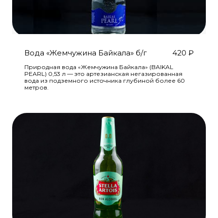
Вода «Жемчужина Байкала» б/г
420
₽
Природная вода «Жемчужина Байкала» (BAIKAL
PEARL) 0,53 л — это артезианская негазированная
вода из подземного источника глубиной более 60
метров.