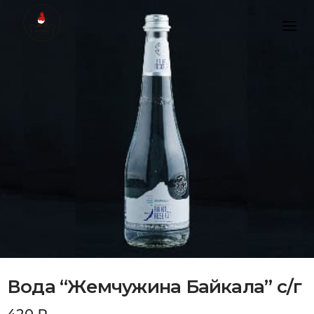
Skip
to
content
Вода “Жемчужина Байкала” с/г
420
₽