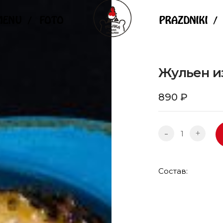
MENU
FOTO
PRAZDNIKI
Жульен и
890
₽
-
+
Состав: