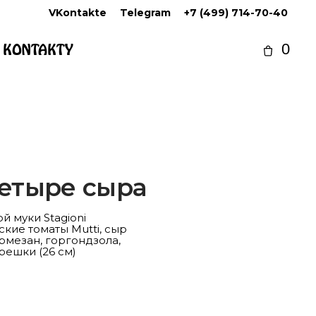
VKontakte
Telegram
+7 (499) 714-70-40
KONTAKTY
0
етыре сыра
ой муки Stagioni
нские томаты Mutti, сыр
рмезан, горгондзола,
решки (26 см)