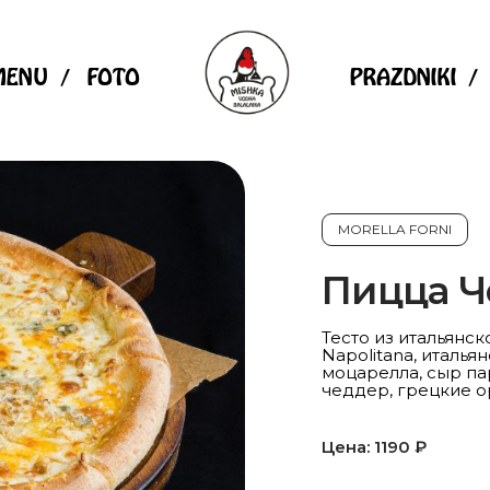
MENU
FOTO
PRAZDNIKI
MORELLA FORNI
Пицца Ч
Тесто из итальянск
Napolitana, италья
моцарелла, сыр па
чеддер, грецкие о
Цена: 1190 ₽