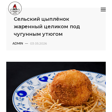
Skip
Забронировать банкет
to
content
VKontakte
Telegram
+7 (499) 714-70-40
Сельский цыплёнок
жаренный целиком под
чугунным утюгом
ADMIN
—
03.05.2026