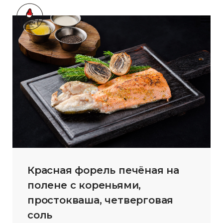
Skip
Забронировать банкет
to
content
VKontakte
Telegram
+7 (499) 714-70-40
Красная форель печёная на
полене с кореньями,
простокваша, четверговая
соль