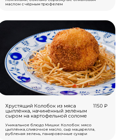
маслом с чёрным трюфелем
Хрустящий Колобок из мяса
1150
₽
цыплёнка, начинённый зелёным
сыром на картофельной соломе
Уникальное блюдо Мишки: Колобок: мясо
цыплёнка,сливочное масло, сыр мацарелла,
рубленая зелень, панировочные сухари