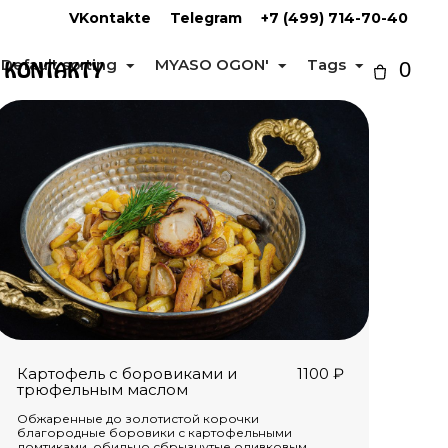
VKontakte
Telegram
+7 (499) 714-70-40
Default sorting
MYASO OGON'
Tags
KONTAKTY
0
Картофель с боровиками и
1100
₽
трюфельным маслом
Обжаренные до золотистой корочки
благородные боровики с картофельными
ломтиками, обильно сбрызнутые оливковым