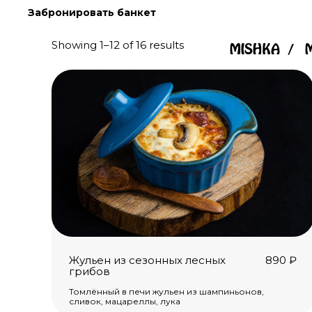
Skip
Забронировать банкет
to
content
Showing 1–12 of 16 results
MISHKA
Жульен из сезонных лесных
890
₽
грибов
Томлённый в печи жульен из шампиньонов,
сливок, мацареллы, лука