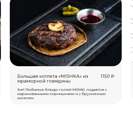
Большая котлета «MISHKA» из
1150
₽
мраморной говядины
Хит! Любимое блюдо гостей MISHKI, подается с
маринованными корнишнами и с брусничным
киселем.