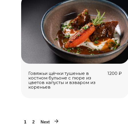
Говяжьи щёчки тушеные в
1200
₽
костном бульоне с пюре из
цветов капусты и взваром из
кореньев
1
2
Next