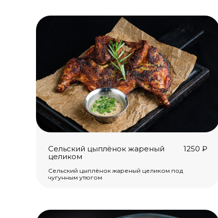
Сельский цыплёнок жареный
1250
₽
целиком
Сельский цыплёнок жареный целиком под
чугунным утюгом